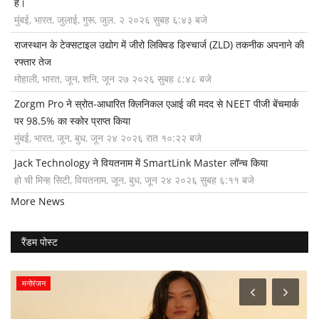
है।
मुंबई, भारत, जुलाई, गुरू, जुल. २ २०२६ सुबह ६:४३ बजे
राजस्थान के टेक्सटाइल उद्योग में जीरो लिक्विड डिस्चार्ज (ZLD) तकनीक अपनाने की
रफ्तार तेज
मोहाली, भारत, जून, शनि, जून २७ २०२६ सुबह ८:४८ बजे
Zorgm Pro ने स्रोत-आधारित क्लिनिकल एआई की मदद से NEET पीजी बेंचमार्क
पर 98.5% का स्कोर प्राप्त किया
मुंबई, भारत, जून, बुध, जून २४ २०२६ रात १०:२२ बजे
Jack Technology ने वियतनाम में SmartLink Master लॉन्च किया
हो ची मिन्ह सिटी, वियतनाम, जून, बुध, जून २४ २०२६ सुबह ६:११ बजे
More News
रैंडम पोस्ट
मनोरंजन