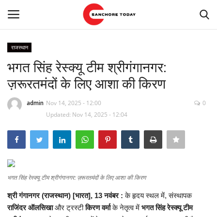
राजस्थान
Login
Register
भगत सिंह रेस्क्यू टीम श्रीगंगानगर:
ज़रूरतमंदों के लिए आशा की किरण
Home
admin
Nov 14, 2025 - 12:00
0
हमारे बारे में
Updated: Nov 14, 2025 - 12:04
संपर्क करें
राजस्थान
भगत सिंह रेस्क्यू टीम श्रीगंगानगर: ज़रूरतमंदों के लिए आशा की किरण
सांचौर
श्री
गंगानगर
(
राजस्थान
) [
भारत
], 13
नवंबर
:
के
हृदय
स्थल
में
,
संस्थापक
राजिंदर
ऑलसिखा
और
ट्रस्टी
किरण
वर्मा
के
नेतृत्व
में
भगत
सिंह
रेस्क्यू
टीम
राजनीति