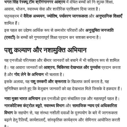
भगत
सिंह
रेस्क्यू
टीम
श्रीगंगानगर
आश्रम
में
वंचित
बच्चों
को
निःशुल्क
शिक्षा
,
आवास
,
भोजन
,
स्वास्थ्य
सेवा
और
शारीरिक
प्रशिक्षण
दिया
जाता
है।
पाठ्यक्रम
में
वैदिक
अध्ययन
,
ज्योतिष
,
पर्यावरण
जागरूकता
और
अनुष्ठानिक
शिक्षाएँ
शामिल
हैं।
इस
पहल
का
उद्देश्य
आर्थिक
रूप
से
कमजोर
परिवारों
और
अनुसूचित
जनजाति
(
एसटी
)
के
बच्चों
को
गुणवत्तापूर्ण
शिक्षा
प्रदान
कर
सशक्त
बनाना
है।
पशु
कल्याण
और
नशामुक्ति
अभियान
यह
एनजीओ
परित्यक्त
और
बीमार
जानवरों
को
बचाने
में
भी
सक्रिय
रूप
से
शामिल
है।
यह
आवारा
जानवरों
को
आश्रय
,
चिकित्सा
देखभाल
और
पुनर्वास
प्रदान
करता
है
और
गोद
लेने
के
अभियान
भी
चलाता
है।
इसके
अलावा
,
यह
पशु
तस्करी
और
क्रूरता
के
खिलाफ
कार्य
करता
है
,
यह
सुनिश्चित
करते
हुए
कि
बेजुबान
जानवरों
को
वह
देखभाल
मिले
जिसके
वे
हकदार
हैं।
नशा
मुक्त
भारत
अभियान
इस
एनजीओ
द्वारा
संचालित
एक
और
महत्वपूर्ण
पहल
है।
नारकोटिक्स
कंट्रोल
ब्यूरो
,
स्वास्थ्य
विभाग
और
सामाजिक
न्याय
एवं
अधिकारिता
विभाग
के
सहयोग
से
,
यह
संस्था
नशीली
दवाओं
के
दुरुपयोग
के
बारे
में
जागरूकता
बढ़ाने
हेतु
रैलियाँ
,
कार्यशालाएँ
,
सांस्कृतिक
कार्यक्रम
और
सेमिनार
आयोजित
करती
है।