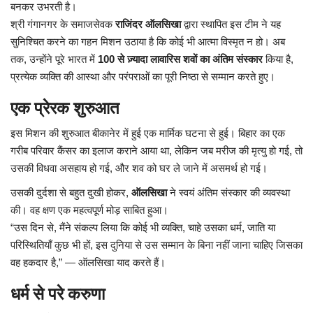
बनकर
उभरती
है।
श्री
गंगानगर
के
समाजसेवक
राजिंदर
ऑलसिखा
द्वारा
स्थापित
इस
टीम
ने
यह
सुनिश्चित
करने
का
गहन
मिशन
उठाया
है
कि
कोई
भी
आत्मा
विस्मृत
न
हो।
अब
तक
,
उन्होंने
पूरे
भारत
में
100
से
ज़्यादा
लावारिस
शवों
का
अंतिम
संस्कार
किया
है
,
प्रत्येक
व्यक्ति
की
आस्था
और
परंपराओं
का
पूरी
निष्ठा
से
सम्मान
करते
हुए।
एक
प्रेरक
शुरुआत
इस
मिशन
की
शुरुआत
बीकानेर
में
हुई
एक
मार्मिक
घटना
से
हुई।
बिहार
का
एक
गरीब
परिवार
कैंसर
का
इलाज
कराने
आया
था
,
लेकिन
जब
मरीज
की
मृत्यु
हो
गई
,
तो
उसकी
विधवा
असहाय
हो
गई
,
और
शव
को
घर
ले
जाने
में
असमर्थ
हो
गई।
उसकी
दुर्दशा
से
बहुत
दुखी
होकर
,
ऑलसिखा
ने
स्वयं
अंतिम
संस्कार
की
व्यवस्था
की।
वह
क्षण
एक
महत्वपूर्ण
मोड़
साबित
हुआ।
“
उस
दिन
से
,
मैंने
संकल्प
लिया
कि
कोई
भी
व्यक्ति
,
चाहे
उसका
धर्म
,
जाति
या
परिस्थितियाँ
कुछ
भी
हों
,
इस
दुनिया
से
उस
सम्मान
के
बिना
नहीं
जाना
चाहिए
जिसका
वह
हकदार
है
,” —
ऑलसिखा
याद
करते
हैं।
धर्म
से
परे
करुणा