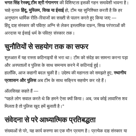
भगत
सिंह
रेस्क्यू
टीम
श्री
गंगानगर
की
विशिष्टता
इसकी
गहन
समावेशी
भावना
है।
चाहे
मृतक
हिंदू
,
मुस्लिम
,
सिख
या
ईसाई
हो
,
टीम
यह
सुनिश्चित
करती
है
कि
हर
अनुष्ठान
धार्मिक
रीति
–
रिवाजों
का
सख्ती
से
पालन
करते
हुए
किया
जाए
—
हिंदू
दाह
संस्कार
की
पवित्र
अग्नि
से
लेकर
इस्लामिक
दफ़न
,
सिख
परंपराओं
की
अरदास
या
ईसाई
धर्म
के
पवित्र
संस्कार
तक।
चुनौतियों
से
सहयोग
तक
का
सफर
शुरुआत
में
यह
रास्ता
कठिनाइयों
से
भरा
था।
टीम
को
संदेह
का
सामना
करना
पड़ा
और
अस्पतालों
व
पुलिस
के
साथ
समन्वय
करने
में
कठिनाई
हुई।
हालाँकि
,
आज
कहानी
बदल
चुकी
है।
उद्देश्य
की
महानता
को
समझते
हुए
,
स्थानीय
प्रशासन
और
पुलिस
अब
टीम
के
साथ
सक्रिय
सहयोग
कर
रहे
हैं।
ऑलसिखा
कहते
हैं
—
“
पहले
लोग
सवाल
करते
थे
कि
हमने
ऐसा
क्यों
किया।
अब
,
जब
कोई
लावारिस
शव
मिलता
है
तो
पुलिस
खुद
हमें
बुलाती
है।
“
संवेदना
से
परे
आध्यात्मिक
प्रतिबद्धता
संख्याओं
से
परे
,
यह
कार्य
करुणा
का
एक
मौन
प्रमाण
है।
प्रत्येक
दाह
संस्कार
या