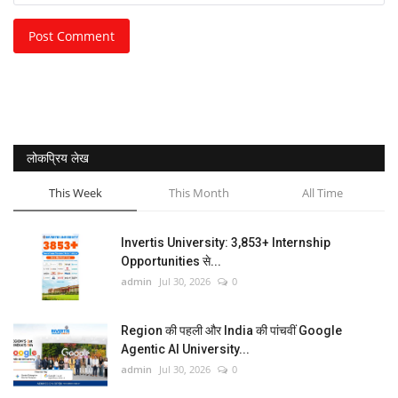
Post Comment
लोकप्रिय लेख
This Week
This Month
All Time
Invertis University: 3,853+ Internship
Opportunities से...
admin
Jul 30, 2026
0
Region की पहली और India की पांचवीं Google
Agentic AI University...
admin
Jul 30, 2026
0