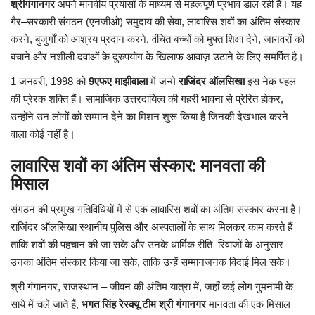
श्रीगंगानगर
अपने
मानवीय
प्रयासों
के
माध्यम
से
महत्वपूर्ण
प्रभाव
डाल
रही
है।
यह
गैर
–
सरकारी
संगठन
(
एनजीओ
)
समुदाय
की
सेवा
,
लावारिस
शवों
का
अंतिम
संस्कार
कृषि
करने
,
बुजुर्गों
को
आश्रय
प्रदान
करने
,
वंचित
बच्चों
को
मुफ्त
शिक्षा
देने
,
जानवरों
को
बचाने
और
नशीली
दवाओं
के
दुरुपयोग
के
खिलाफ
आवाज़
उठाने
के
लिए
समर्पित
है।
बिजनेस
1
जनवरी
, 1998
को
9
एफए
माझीवाला
में
जन्मे
राजिंदर
ऑलसिखा
इस
नेक
पहल
मनोरंजन
की
प्रेरक
शक्ति
हैं।
सामाजिक
उत्तरदायित्व
की
गहरी
भावना
से
प्रेरित
होकर
,
उन्होंने
उन
लोगों
को
सम्मान
देने
का
मिशन
शुरू
किया
है
जिनकी
देखभाल
करने
खेल
वाला
कोई
नहीं
है।
लावारिस
शवों
का
अंतिम
संस्कार
:
मानवता
की
अन्य
मिसाल
संगठन
की
प्रमुख
गतिविधियों
में
से
एक
लावारिस
शवों
का
अंतिम
संस्कार
करना
है।
राजिंदर
ऑलसिखा
स्थानीय
पुलिस
और
अस्पतालों
के
साथ
मिलकर
काम
करते
हैं
ताकि
शवों
की
पहचान
की
जा
सके
और
उनके
धार्मिक
रीति
–
रिवाजों
के
अनुसार
उनका
अंतिम
संस्कार
किया
जा
सके
,
ताकि
उन्हें
सम्मानजनक
विदाई
मिल
सके।
श्री
गंगानगर
,
राजस्थान
–
जीवन
की
अंतिम
यात्रा
में
,
जहाँ
कई
लोग
गुमनामी
के
साये
में
चले
जाते
हैं
,
भगत
सिंह
रेस्क्यू
टीम
श्री
गंगानगर
मानवता
की
एक
मिसाल