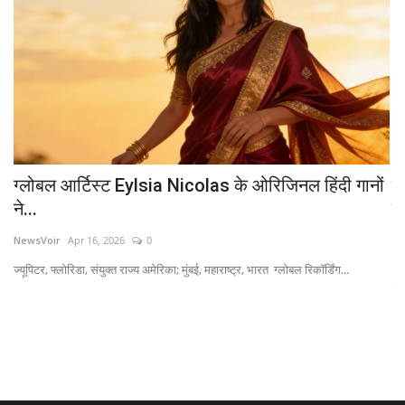
ग्लोबल आर्टिस्ट Eylsia Nicolas के ओरिजिनल हिंदी गानों
सं
ने...
स
NewsVoir
Apr 16, 2026
0
ad
ज्यूपिटर, फ्लोरिडा, संयुक्त राज्य अमेरिका; मुंबई, महाराष्ट्र, भारत ग्लोबल रिकॉर्डिंग...
सत
परि