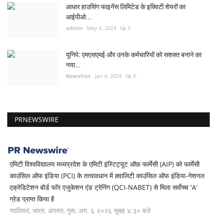
आधार हाउसिंग फाइनेंस लिमिटेड के इक्विटी शेयरों का
आईपीओ...
admin
May 6, 2024
0
यूनिपे: एमएसएमई और उनके कर्मचारियों को सशक्त बनाने का
नया...
NewsVoir
Jan 4, 2024
0
PRNEWSWIRE
एमिटी विश्वविद्यालय मध्यप्रदेश के एमिटी इंस्टिट्यूट ऑफ़ फार्मेसी (AIP) को फार्मेसी
काउंसिल ऑफ इंडिया (PCI) के तत्वावधान में क़्वालिटी काउंसिल ऑफ इंडिया-नेशनल
एक्रेडिटेशन बोर्ड फॉर एजुकेशन एंड ट्रेनिंग (QCI-NABET) से मिला सर्वोच्च 'A'
ग्रेड प्राप्त किया है
ग्वालियर, भारत, अगस्त, गुरू, अग. ६ २०२६ सुबह ४:३० बजे