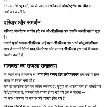
हर
साल
26
जून
को
,
यह
संस्था
अपने
परिवार
में
अंतर्राष्ट्रीय
सेवा
दौड़
का
आयोजन
करती
है।
परिवार
और
समर्थन
राजिंदर
ऑलसिखा
स्वर्गीय
हरि
राम
जी
ऑलसिखा
और
स्वर्गीय
जस्सी
बाई
के
पुत्र
हैं।
उनकी
पुत्री
भावना
ऑलसिखा
,
भाई
पूरन
ऑलसिखा
और
भाभी
अंजू
ऑलसिखा
,
साथ
ही
उनकी
बेटियाँ
मानू
ऑलसिखा
और
जन्नत
ऑलसिखा
इस
कार्य
में
उनका
सहयोग
करती
हैं।
मानवता
का
उजला
उदाहरण
निःस्वार्थ
सेवा
के
माध्यम
से
,
भगत
सिंह
रेस्क्यू
टीम
श्रीगंगानगर
असहायों
के
लिए
आशा
की
किरण
बनी
हुई
है।
चाहे
वह
लावारिस
शवों
का
अंतिम
संस्कार
हो
,
बुजुर्गों
को
आश्रय
देना
हो
,
वंचितों
को
शिक्षित
करना
हो
,
जानवरों
को
बचाना
हो
या
नशे
की
लत
से
लड़ना
—
यह
संस्था
समाज
पर
एक
स्थायी
प्रभाव
छोड़
रही
है।
राजिंदर
ऑलसिखा
का
अटूट
समर्पण
सभी
के
लिए
प्रेरणा
का
स्रोत
है
,
जो
हमें