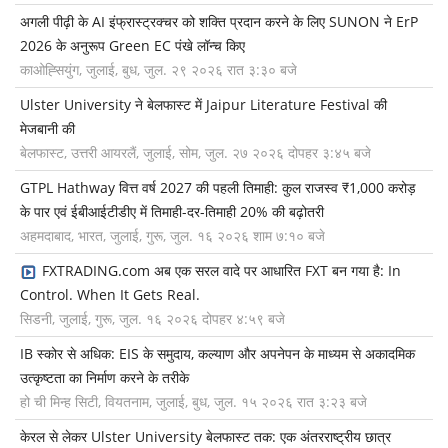
अगली पीढ़ी के AI इंफ्रास्ट्रक्चर को शक्ति प्रदान करने के लिए SUNON ने ErP
2026 के अनुरूप Green EC पंखे लॉन्च किए
काओह्सियुंग, जुलाई, बुध, जुल. २९ २०२६ रात ३:३० बजे
Ulster University ने बेलफास्ट में Jaipur Literature Festival की
मेजबानी की
बेलफास्ट, उत्तरी आयरलैं, जुलाई, सोम, जुल. २७ २०२६ दोपहर ३:४५ बजे
GTPL Hathway वित्त वर्ष 2027 की पहली तिमाही: कुल राजस्व ₹1,000 करोड़
के पार एवं ईबीआईटीडीए में तिमाही-दर-तिमाही 20% की बढ़ोतरी
अहमदाबाद, भारत, जुलाई, गुरू, जुल. १६ २०२६ शाम ७:१० बजे
FXTRADING.com अब एक सरल वादे पर आधारित FXT बन गया है: In
Control. When It Gets Real.
सिडनी, जुलाई, गुरू, जुल. १६ २०२६ दोपहर ४:५९ बजे
IB स्कोर से अधिक: EIS के समुदाय, कल्याण और अपनेपन के माध्यम से अकादमिक
उत्कृष्टता का निर्माण करने के तरीके
हो ची मिन्ह सिटी, वियतनाम, जुलाई, बुध, जुल. १५ २०२६ रात ३:२३ बजे
केरल से लेकर Ulster University बेलफास्ट तक: एक अंतरराष्ट्रीय छात्र