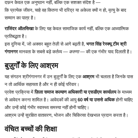
दफ़न
केवल
एक
अनुष्ठान
नहीं
,
बल्कि
एक
सशक्त
संदेश
है
—
कि
प्रत्येक
जीवन
,
चाहे
वह
कितना
भी
दरिद्र
या
अकेला
क्यों
न
हो
,
मृत्यु
के
बाद
सम्मान
का
पात्र
है।
राजिंदर
ऑलसिखा
के
लिए
यह
केवल
सामाजिक
कार्य
नहीं
,
बल्कि
एक
आध्यात्मिक
प्रतिबद्धता
है।
इस
दुनिया
में
,
जो
अक्सर
बहुत
तेज़ी
से
आगे
बढ़ती
है
,
भगत
सिंह
रेस्क्यू
टीम
श्री
गंगानगर
मानवता
के
सबसे
बड़े
कर्तव्य
—
करुणा
—
की
एक
गंभीर
याद
दिलाती
है।
बुज़ुर्गों
के
लिए
आश्रम
यह
संगठन
श्रीगंगानगर
में
उन
बुज़ुर्गों
के
लिए
एक
आश्रम
भी
चलाता
है
जिनके
पास
न
तो
आर्थिक
सहायता
है
और
न
ही
कोई
परिवार।
प्रवेश
प्रक्रिया
में
ज़िला
समाज
कल्याण
अधिकारी
या
एसडीएम
कार्यालय
के
माध्यम
से
आवेदन
करना
शामिल
है।
आवेदकों
की
आयु
60
वर्ष
या
उससे
अधिक
होनी
चाहिए
और
उन्हें
कोई
गंभीर
स्वास्थ्य
समस्या
नहीं
होनी
चाहिए।
आश्रम
उन्हें
सुरक्षित
वातावरण
,
भोजन
और
चिकित्सा
देखभाल
प्रदान
करता
है।
वंचित
बच्चों
की
शिक्षा