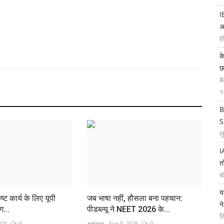
I
अ
ह
क
छ
ब
१
B
S
ल
I
त
ब
य
ृष्ट कार्य के लिए यूपी
जब भाषा नहीं, हौसला बना पहचान:
न
ग...
पीडब्ल्यू ने NEET 2026 के...
र
025
0
admin
Aug 5, 2026
0