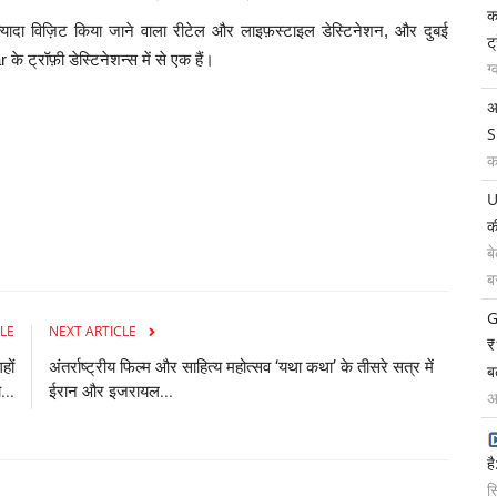
क
्यादा विज़िट किया जाने वाला रीटेल और लाइफ़स्टाइल डेस्टिनेशन, और दुबई
ट
े ट्रॉफ़ी डेस्टिनेशन्स में से एक हैं।
ग
अ
S
क
U
क
ब
ब
G
LE
NEXT ARTICLE
₹
हों
अंतर्राष्ट्रीय फिल्म और साहित्य महोत्सव ‘यथा कथा’ के तीसरे सत्र में
ब
...
ईरान और इजरायल...
अ
ह
स