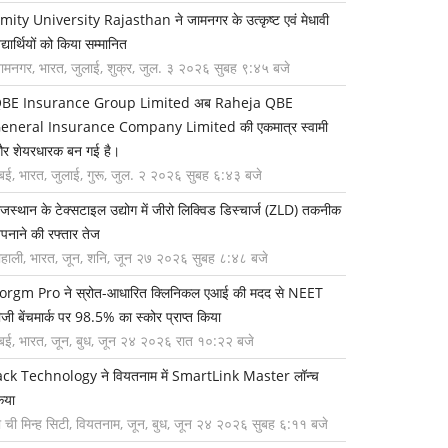
mity University Rajasthan ने जामनगर के उत्कृष्ट एवं मेधावी
िद्यार्थियों को किया सम्मानित
ामनगर, भारत, जुलाई, शुक्र, जुल. ३ २०२६ सुबह ९:४५ बजे
BE Insurance Group Limited अब Raheja QBE
eneral Insurance Company Limited की एकमात्र स्वामी
र शेयरधारक बन गई है।
ुंबई, भारत, जुलाई, गुरू, जुल. २ २०२६ सुबह ६:४३ बजे
ाजस्थान के टेक्सटाइल उद्योग में जीरो लिक्विड डिस्चार्ज (ZLD) तकनीक
पनाने की रफ्तार तेज
ोहाली, भारत, जून, शनि, जून २७ २०२६ सुबह ८:४८ बजे
orgm Pro ने स्रोत-आधारित क्लिनिकल एआई की मदद से NEET
ीजी बेंचमार्क पर 98.5% का स्कोर प्राप्त किया
ुंबई, भारत, जून, बुध, जून २४ २०२६ रात १०:२२ बजे
ack Technology ने वियतनाम में SmartLink Master लॉन्च
िया
ो ची मिन्ह सिटी, वियतनाम, जून, बुध, जून २४ २०२६ सुबह ६:११ बजे