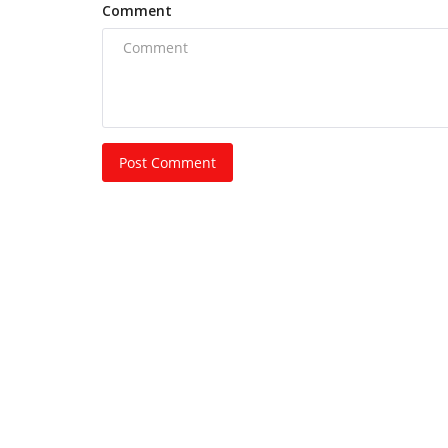
Comment
राजनीति
Post Comment
Ravindra Fauzdar: Aam Aadmi P
नया चेहरा बल्लभगढ़...
admin
Oct 1, 2024
0
दिल्ली : बल्लभगढ़-88 विधानसभा क्षेत्र में आम आदमी पार्टी (आप) न