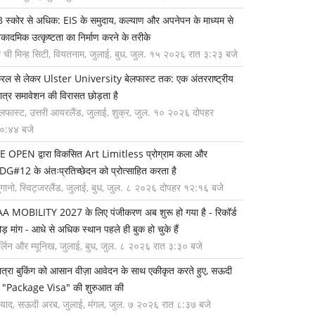
B स्कोर से अधिक: EIS के समुदाय, कल्याण और अपनेपन के माध्यम से
कादमिक उत्कृष्टता का निर्माण करने के तरीके
ो ची मिन्ह सिटी, वियतनाम, जुलाई, बुध, जुल. १५ २०२६ रात ३:२३ बजे
ेरल से लेकर Ulster University बेलफास्ट तक: एक अंतरराष्ट्रीय
ात्र समावेशन की विरासत छोड़ता है
ेलफास्ट, उत्तरी आयरलैंड, जुलाई, शुक्र, जुल. १० २०२६ दोपहर
०:४४ बजे
E OPEN द्वारा विकसित Art Limitless प्रोग्राम कला और
DG#12 के अंतःप्रतिच्छेदन को प्रोत्साहित करता है
ुगानो, स्विट्जरलैंड, जुलाई, बुध, जुल. ८ २०२६ दोपहर १२:१६ बजे
AA MOBILITY 2027 के लिए पंजीकरण अब शुरू हो गया है - रिकॉर्ड
ोड़ मांग - आधे से अधिक स्थान पहले ही बुक हो चुके हैं
र्लिन और म्यूनिख, जुलाई, बुध, जुल. ८ २०२६ रात ३:३० बजे
ात्रा बुकिंग को आसान वीज़ा आवेदन के साथ एकीकृत करते हुए, सऊदी
े "Package Visa" की शुरुआत की
ियाद, सऊदी अरब, जुलाई, मंगल, जुल. ७ २०२६ रात ८:३७ बजे