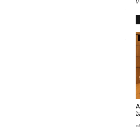
M
मनोरंजन
arty का
22 करोड़ की मेगा फिल्म ‘वन्स अपॉन अ टाइम इन
A
मॉरीशस’ में...
के
admin
May 26, 2026
0
ad
े रविन्द्र
भारत–मॉरीशस सिनेमा सहयोग का बड़ा अध्याय बनने की तैयारीमुंबई (महाराष्ट्र),