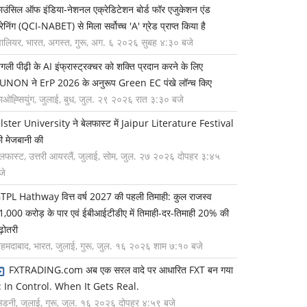
ाउंसिल ऑफ इंडिया-नेशनल एक्रेडिटेशन बोर्ड फॉर एजुकेशन एंड
्रेनिंग (QCI-NABET) से मिला सर्वोच्च 'A' ग्रेड प्राप्त किया है
्वालियर, भारत, अगस्त, गुरू, अग. ६ २०२६ सुबह ४:३० बजे
गली पीढ़ी के AI इंफ्रास्ट्रक्चर को शक्ति प्रदान करने के लिए
UNON ने ErP 2026 के अनुरूप Green EC पंखे लॉन्च किए
ाओह्सियुंग, जुलाई, बुध, जुल. २९ २०२६ रात ३:३० बजे
lster University ने बेलफास्ट में Jaipur Literature Festival
ी मेजबानी की
ेलफास्ट, उत्तरी आयरलैं, जुलाई, सोम, जुल. २७ २०२६ दोपहर ३:४५
जे
TPL Hathway वित्त वर्ष 2027 की पहली तिमाही: कुल राजस्व
1,000 करोड़ के पार एवं ईबीआईटीडीए में तिमाही-दर-तिमाही 20% की
ढ़ोतरी
हमदाबाद, भारत, जुलाई, गुरू, जुल. १६ २०२६ शाम ७:१० बजे
FXTRADING.com अब एक सरल वादे पर आधारित FXT बन गया
ै: In Control. When It Gets Real.
िडनी, जुलाई, गुरू, जुल. १६ २०२६ दोपहर ४:५९ बजे