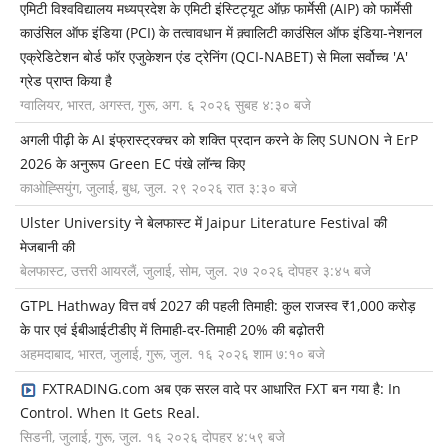
एमिटी विश्वविद्यालय मध्यप्रदेश के एमिटी इंस्टिट्यूट ऑफ़ फार्मेसी (AIP) को फार्मेसी
काउंसिल ऑफ इंडिया (PCI) के तत्वावधान में क़्वालिटी काउंसिल ऑफ इंडिया-नेशनल
एक्रेडिटेशन बोर्ड फॉर एजुकेशन एंड ट्रेनिंग (QCI-NABET) से मिला सर्वोच्च 'A'
ग्रेड प्राप्त किया है
ग्वालियर, भारत, अगस्त, गुरू, अग. ६ २०२६ सुबह ४:३० बजे
अगली पीढ़ी के AI इंफ्रास्ट्रक्चर को शक्ति प्रदान करने के लिए SUNON ने ErP
2026 के अनुरूप Green EC पंखे लॉन्च किए
काओह्सियुंग, जुलाई, बुध, जुल. २९ २०२६ रात ३:३० बजे
Ulster University ने बेलफास्ट में Jaipur Literature Festival की
मेजबानी की
बेलफास्ट, उत्तरी आयरलैं, जुलाई, सोम, जुल. २७ २०२६ दोपहर ३:४५ बजे
GTPL Hathway वित्त वर्ष 2027 की पहली तिमाही: कुल राजस्व ₹1,000 करोड़
के पार एवं ईबीआईटीडीए में तिमाही-दर-तिमाही 20% की बढ़ोतरी
अहमदाबाद, भारत, जुलाई, गुरू, जुल. १६ २०२६ शाम ७:१० बजे
FXTRADING.com अब एक सरल वादे पर आधारित FXT बन गया है: In
Control. When It Gets Real.
सिडनी, जुलाई, गुरू, जुल. १६ २०२६ दोपहर ४:५९ बजे