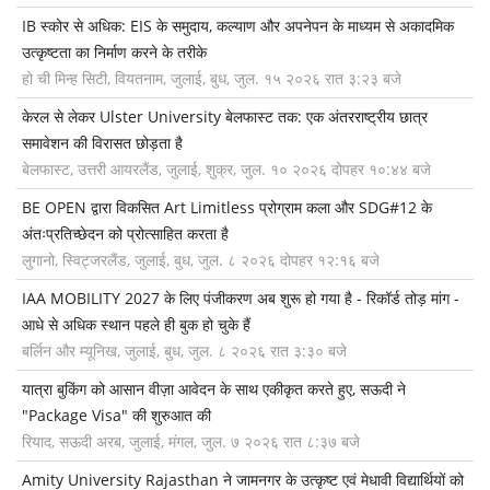
IB स्कोर से अधिक: EIS के समुदाय, कल्याण और अपनेपन के माध्यम से अकादमिक
उत्कृष्टता का निर्माण करने के तरीके
हो ची मिन्ह सिटी, वियतनाम, जुलाई, बुध, जुल. १५ २०२६ रात ३:२३ बजे
केरल से लेकर Ulster University बेलफास्ट तक: एक अंतरराष्ट्रीय छात्र
समावेशन की विरासत छोड़ता है
बेलफास्ट, उत्तरी आयरलैंड, जुलाई, शुक्र, जुल. १० २०२६ दोपहर १०:४४ बजे
BE OPEN द्वारा विकसित Art Limitless प्रोग्राम कला और SDG#12 के
अंतःप्रतिच्छेदन को प्रोत्साहित करता है
लुगानो, स्विट्जरलैंड, जुलाई, बुध, जुल. ८ २०२६ दोपहर १२:१६ बजे
IAA MOBILITY 2027 के लिए पंजीकरण अब शुरू हो गया है - रिकॉर्ड तोड़ मांग -
आधे से अधिक स्थान पहले ही बुक हो चुके हैं
बर्लिन और म्यूनिख, जुलाई, बुध, जुल. ८ २०२६ रात ३:३० बजे
यात्रा बुकिंग को आसान वीज़ा आवेदन के साथ एकीकृत करते हुए, सऊदी ने
"Package Visa" की शुरुआत की
रियाद, सऊदी अरब, जुलाई, मंगल, जुल. ७ २०२६ रात ८:३७ बजे
Amity University Rajasthan ने जामनगर के उत्कृष्ट एवं मेधावी विद्यार्थियों को